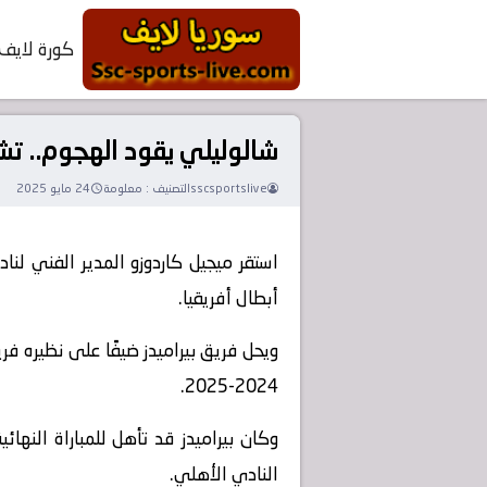
كورة لايف
شالوليلي يقود الهجوم.. تش
sscsportslive
التصنيف :
معلومة
24 مايو 2025
استقر ميجيل كاردوزو المدير الفني ل
أبطال أفريقيا.
ويحل فريق بيراميدز ضيفًا على نظيره ف
2024-2025.
وكان بيراميدز قد تأهل للمباراة النها
النادي الأهلي.