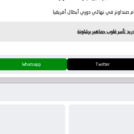
مام صنداونز في نهائي دوري أبطال أفريقيا
دريد تأسر قلوب جماهير برشلونة
Whatsapp
Twitter