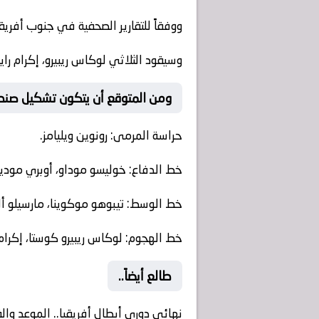
ووفقاً للتقارير الصحفية في جنوب أفريقيا
وسيقود الثلاثي لوكاس ريبيرو، إكرام راين
ومن المتوقع أن يتكون تشكيل صندا
حراسة المرمى: رونوين ويليامز.
خط الدفاع: خوليسو موداو، أوبري موديب
خط الوسط: تيبوهو موكوينا، مارسيلو ألي
خط الهجوم: لوكاس ريبيرو كوستا، إكرام را
طالع أيضاً..
نهائي دوري أبطال أفريقيا.. الموعد والقن