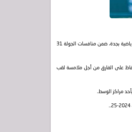
يستضيف الاتحاد نظيره الفيحاء، الأحد المقبل في مباراة مصيرية على ملعب مدينة الأمير عبدالله الفيصل الرياضية بجدة​​​​​، ضمن منافسات الجولة 31
اط أمام غريمه الهلال، ويسعى للحفاظ على الفارق من أجل ملامسة لقب