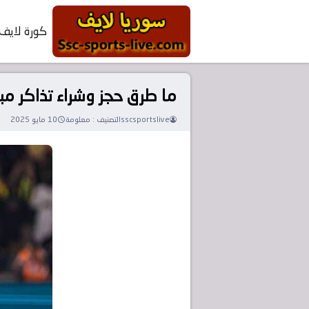
كورة لايف
ما طرق حجز وشراء تذاكر مباراة الا
sscsportslive
التصنيف :
معلومة
10 مايو 2025