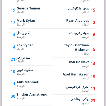
شون ماكلوغلين
George Tanner
19
15
الدفاع
الدفاع
Mark Sykes
Ryan Alebiosu
17
2
الدفاع
الوسط
سوندر ترونستاد
آدم راندل
4
6
الوسط
الوسط
Zak Vyner
Taylor Gardner-
14
5
الدفاع
Hickman
الدفاع
نيتو بورجز
21
الدفاع
Dion De Neve
14
الوسط
سكوت توين
10
الوسط
Axel Henriksson
18
الوسط
Anis Mehmeti
11
الوسط
أندري غودجونسن
11
الهجوم
Sinclair Armstrong
30
الهجوم
يوكي أوهاشي
23
الهجوم