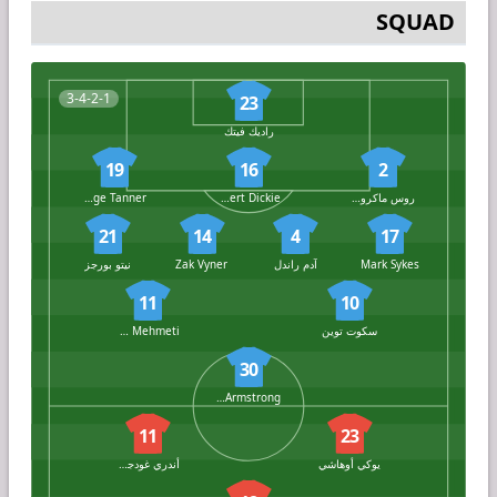
SQUAD
3-4-2-1
23
راديك فيتك
19
16
2
روس ماكروري
Robert Dickie
George Tanner
21
14
4
17
Mark Sykes
آدم راندل
Zak Vyner
نيتو بورجز
11
10
سكوت توين
Anis Mehmeti
30
Sinclair Armstrong
11
23
يوكي أوهاشي
أندري غودجونسن