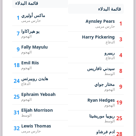
قائمة البدلاء
قائمة البدلاء
ماكس أوليري
1
حارس مرمى
Aynsley Pears
1
حارس مرمى
يو هيراكاوا
7
الهجوم
Harry Pickering
3
الدفاع
Fally Mayulu
9
الهجوم
ريبيرو
4
الدفاع
Emil Riis
18
الهجوم
سيدني تافاريس
8
الوسط
هايدن روبيرتس
24
الدفاع
مختار جواي
9
الهجوم
Ephraim Yeboah
25
الهجوم
Ryan Hedges
19
الهجوم
Elijah Morrison
31
الوسط
ريوييا موريشيتا
25
الوسط
Lewis Thomas
32
حارس مرمى
ادم فرشاو
28