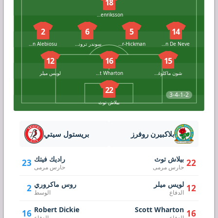
18
Axel Henriksson
2
6
5
14
Dion De Neve
Taylor Gardner-Hickman
سوندر ترونستاد
Ryan Alebiosu
12
16
15
شون ماكلوغلين
Scott Wharton
لويس ميلر
22
3-4-1-2
بيلاش توث
بلاكبيرن روفرز
بريستول سيتي
بيلاش توث
راديك فيتك
23
22
حارس مرمى
حارس مرمى
لويس ميلر
روس ماكروري
2
12
الدفاع
الوسط
Robert Dickie
Scott Wharton
16
16
الدفاع
الدفاع