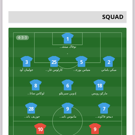
SQUAD
4-3-3
1
نوفاك ميتشوفيتش
3
25
5
2
ميكي ياماني
متياس يورجنسن
كارلوس غارسيس
جولييان أود
8
6
18
ماركو رويس
إدوين سيريللو
لوكاس سانابريا
28
9
7
دييجو فاكونديز
ماتيوس ناسيمنتو
جوزيف بانتسيل
10
9