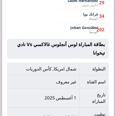
Salim Hernández
29
حارس مرمى
فرانك بويا
34
الوسط
Joban González
202
الوسط
بطاقة المباراة لوس أنجلوس غالاكسي Vs نادي
تيخوانا
البطولة
شمال امريكا, كأس الدوريات
اسم القناة
غير معروف
تاريخ
1 أغسطس 2025
المباراة
توقيت