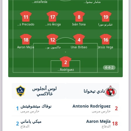
شامار نيشولسون
Kevin Castañeda
11
17
8
19
غيلبرتو مورا
Iván Tona
Ramiro Árciga
Adonis Preciado
18
12
4
16
Jesús Vega
Unai Bilbao
جاكسون بوروزو
Aaron Mejía
2
4-4-2
Antonio Rodríguez
لوس أنجلوس
نادي تيخوانا
غالاكسي
Antonio Rodríguez
نوفاك ميتشوفيتش
1
2
حارس مرمى
حارس مرمى
Aaron Mejía
ميكي ياماني
2
18
الدفاع
الدفاع