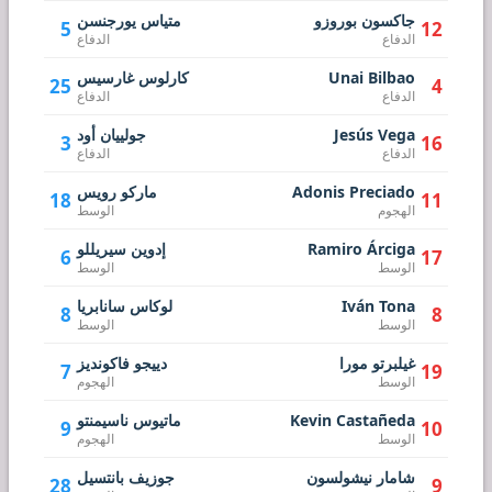
جاكسون بوروزو
متياس يورجنسن
5
12
الدفاع
الدفاع
Unai Bilbao
كارلوس غارسيس
25
4
الدفاع
الدفاع
Jesús Vega
جولييان أود
3
16
الدفاع
الدفاع
Adonis Preciado
ماركو رويس
18
11
الهجوم
الوسط
Ramiro Árciga
إدوين سيريللو
6
17
الوسط
الوسط
Iván Tona
لوكاس سانابريا
8
8
الوسط
الوسط
غيلبرتو مورا
دييجو فاكونديز
7
19
الوسط
الهجوم
Kevin Castañeda
ماتيوس ناسيمنتو
9
10
الوسط
الهجوم
شامار نيشولسون
جوزيف بانتسيل
28
9