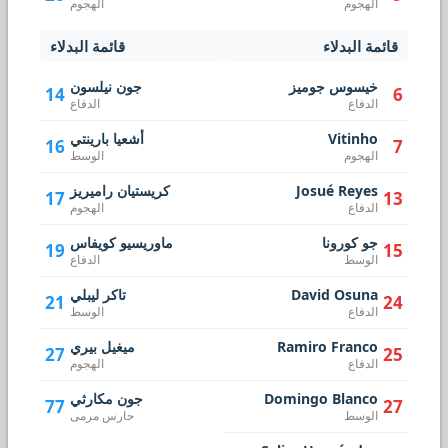
الهجوم
الهجوم
قائمة البدلاء
قائمة البدلاء
خيسوس جوميز
جون نيلسون
14
6
الدفاع
الدفاع
Vitinho
أشعيا بارينتي
16
7
الهجوم
الوسط
Josué Reyes
كريستيان راميريز
17
13
الدفاع
الهجوم
جو كورونا
ماوريسيو كويفاس
19
15
الوسط
الدفاع
David Osuna
تاكر ليبلي
21
24
الدفاع
الوسط
Ramiro Franco
ميغيل بيري
27
25
الدفاع
الهجوم
Domingo Blanco
جون مكارثي
77
27
الوسط
حارس مرمى